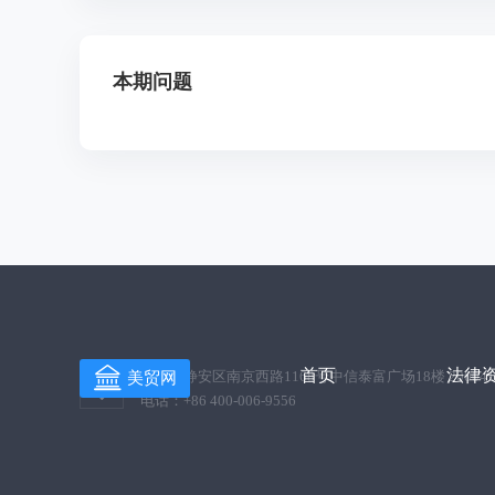
本期问题
首页
法律
上海市静安区南京西路1168号中信泰富广场18楼 200041
美贸网
电话：+86 400-006-9556