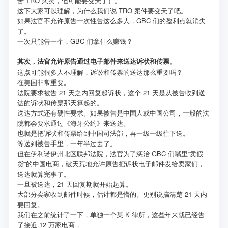
苦 TRO 久矣，但可能要变天了）。
这下大家可以理解，为什么我们说 TRO 案件要变天了吧。
如果法官不允许原告一次性告这么多人，GBC 们的盈利点就消失
了。
一次只能告一个，GBC 们拿什么赚钱？
其次，法官允许原告通过电子邮件来送达诉状和传票。
这点可能很多人不理解，诉讼和传票的送达那么重要吗？
在美国非常重要。
法院要求被告 21 天之内回复起诉状，这个 21 天是从被告收到送
达的诉状和传票那天算起的。
送达方式还有硬性要求。如果被告是中国人或中国公司，一般的法
院都会要求通过《海牙公约》来送达。
也就是把诉状和传票给到中国司法部，再一级一级往下送。
等送到被告手里，一年半过去了。
但在伊利诺伊州北区联邦法院，法官为了惩治 GBC 们嘴里“卖假
货”的中国电商，破天荒地允许原告把诉状电子邮件发给卖家们，
送达就算完事了。
一旦被送达，21 天回复期就开始起算。
大部分卖家收到邮件时候，估计都是懵的。更别说搞清楚 21 天内
要回复。
我们在之前统计了一下，单独一个某 K 律所，这些年来就已经告
了接近 12 万家电商，