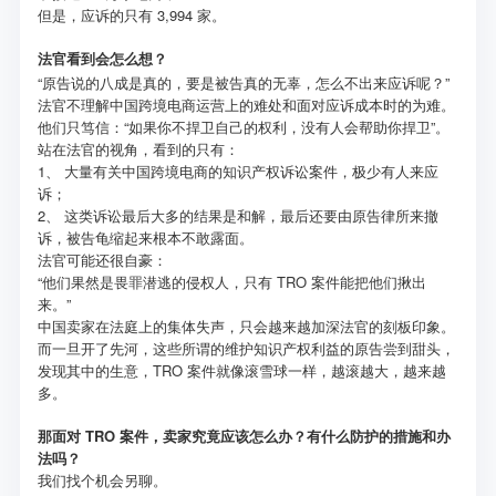
但是，应诉的只有 3,994 家。
法官看到会怎么想？
“原告说的八成是真的，要是被告真的无辜，怎么不出来应诉呢？”
法官不理解中国跨境电商运营上的难处和面对应诉成本时的为难。
他们只笃信：“如果你不捍卫自己的权利，没有人会帮助你捍卫”。
站在法官的视角，看到的只有：
1、 大量有关中国跨境电商的知识产权诉讼案件，极少有人来应
诉；
2、 这类诉讼最后大多的结果是和解，最后还要由原告律所来撤
诉，被告龟缩起来根本不敢露面。
法官可能还很自豪：
“他们果然是畏罪潜逃的侵权人，只有 TRO 案件能把他们揪出
来。”
中国卖家在法庭上的集体失声，只会越来越加深法官的刻板印象。
而一旦开了先河，这些所谓的维护知识产权利益的原告尝到甜头，
发现其中的生意，TRO 案件就像滚雪球一样，越滚越大，越来越
多。
那面对 TRO 案件，卖家究竟应该怎么办？有什么防护的措施和办
法吗？
我们找个机会另聊。