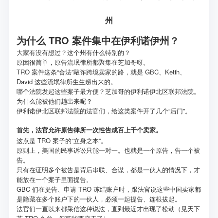
州
为什么 TRO 案件集中在伊利诺伊州？
大家有没有想过？这个州有什么特别的？
原因很简单，原告流氓律所都聚集在芝加哥呀。
TRO 案件这条“合法”敲诈跨境卖家的路，就是 GBC、Ketih、
David 这些流氓律所生生趟出来的。
哪个法院发起这些案子最方便？芝加哥的伊利诺伊北区联邦法院。
为什么能被他们趟出来呢？
伊利诺伊北区联邦法院的法官们，给这类案件开了几个“后门”。
首先，法官允许原告律所一次性告成百上千个卖家。
这点是 TRO 案子的“立身之本”。
原则上，美国的民事诉讼只能一对一。也就是一个原告，告一个被
告。
只有在证明多个被告是背后串联、合谋，都是一伙人的情况下，才
能放在一个案子里面提告。
GBC 们在提告、申请 TRO 冻结账户时，跟法官说这些中国卖家都
是隐藏在多个账户下的一伙人，必须一起提告、连根拔起。
法官们一直以来都采信这种说法，直到最近才出现了松动（见天下